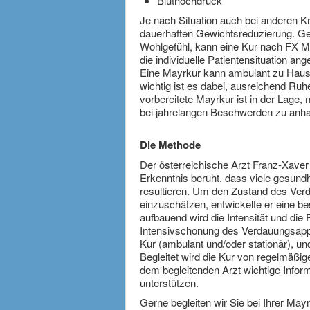
Bluthochdruck
Je nach Situation auch bei anderen Kra
dauerhaften Gewichtsreduzierung. Ge
Wohlgefühl, kann eine Kur nach FX May
die individuelle Patientensituation an
Eine Mayrkur kann ambulant zu Hause 
wichtig ist es dabei, ausreichend Ru
vorbereitete Mayrkur ist in der Lage, 
bei jahrelangen Beschwerden zu anha
Die Methode
Der österreichische Arzt Franz-Xaver
Erkenntnis beruht, dass viele gesun
resultieren. Um den Zustand des Verd
einzuschätzen, entwickelte er eine b
aufbauend wird die Intensität und die
Intensivschonung des Verdauungsappar
Kur (ambulant und/oder stationär), un
Begleitet wird die Kur von regelmäßig
dem begleitenden Arzt wichtige Inform
unterstützen.
Gerne begleiten wir Sie bei Ihrer Ma