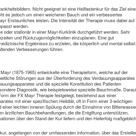
nkheitsbildern. Nicht geeignet ist eine Heilfastenkur für das Ziel eine
ht es jedoch um einen weicheren Bauch und ein verbessertes
r Erstaunliches leisten. Die Intensität der Therapie muss dabei auf
gepasst werden.
oder stationär in einer Mayr-Kurklinik durchgeführt werden. Sehr
hezeiten und Rückzugsmöglichkeiten einzuplanen. Eine gut
medizinische Ergebnisse zu erzielen, die körperlich und mental selbst
ltenden Verbesserungen führen.
 Mayr (1875-1965) entwickelte eine Therapieform, welche auf der
dheitliche Störungen aus der Überforderung des Verdauungsapparates
auungsapparates und die spezielle Konstitution des Patienten
esondere Diagnostik, wie beispielsweise spezielle Bauchmaße. Darau
 Form der FX Mayr Therapie festgelegt, bestehend aus einer
ates mit einer spezifischen Heildiät, oft in Form einer 3-wöchigen
d einer leichten inneren Spülung durch die Einnahme von Bitterwasser
en ärztlichen Bauchbehandlungen, die die Entgiftung unterstützen,
ationen über den Stand der Kur liefern und den Heilerfolg maßgeblic
yrkur, angefangen von der umfassenden Information, über das Erstelle